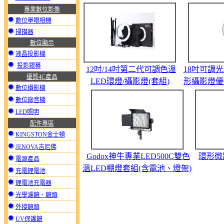
專業數位影像
數位單眼相機
掃描器
數位顯示
液晶投影機
投影銀幕
12吋/14吋第二代可調色溫
18吋可調光2
優質4C產品
LED環燈/攝影燈(套組)
形攝影燈優
數位攝影機
數位錄音機
LED照明
配件專區
KINGSTON金士頓
JENOVA吉尼佛
Godox神牛專業LED500C雙色
環形微
電源產品
溫LED棚燈套組(含電池、燈架)
充電鋰電池
鋰電池充電器
光學濾鏡、鏡頭
外接鏡頭
UV保護鏡