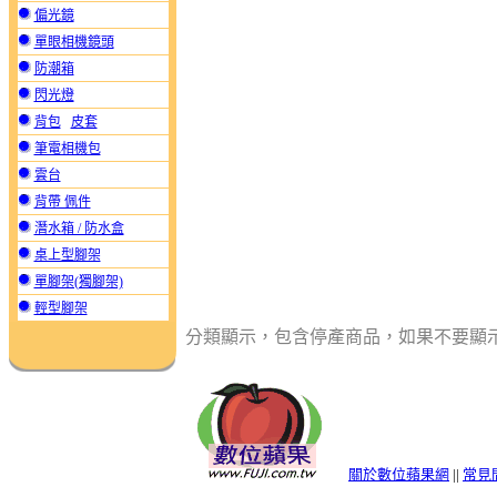
偏光鏡
單眼相機鏡頭
防潮箱
閃光燈
背包
皮套
筆電相機包
雲台
背帶 佩件
潛水箱 / 防水盒
桌上型腳架
單腳架(獨腳架)
輕型腳架
分類顯示，包含停產商品，如果不要顯
關於數位蘋果網
||
常見