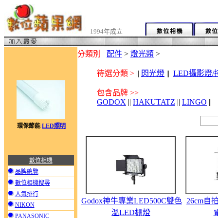
1994年成立
分類別
配件
>
燈光類
>
待選分類 >
||
閃光燈
||
LED攝影燈/
包含品牌 >>
GODOX
||
HAKUTATZ
||
LINGO
||
環保節能
LED照明
數位相機
品牌總覽
數位相機搜尋
人氣排行
Godox神牛專業LED500C雙色
26cm自
NIKON
溫LED棚燈
PANASONIC