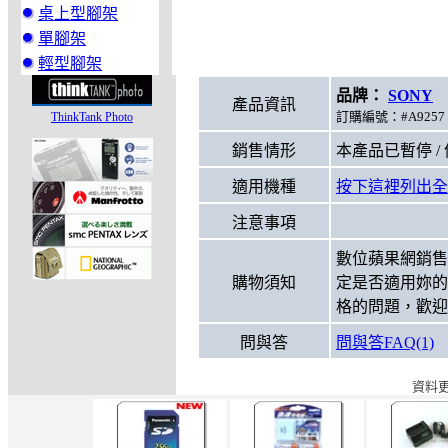
桌上型腳架
單腳架
輕型腳架
品牌：
SONY
型
產品資訊
訂購編號：#A9257 
ThinkTank Photo
銷售情形
本產品已暫停 /
適用機種
按下這裡列出全
注意事項
數位蘋果網銷售
購物須知
定是否適用妳的
格的問題，歡迎
問與答
問與答FAQ(1)
資料更