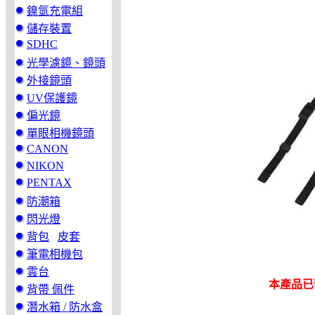
鎳氫充電組
儲存裝置
SDHC
光學濾鏡、鏡頭
外接鏡頭
UV保護鏡
偏光鏡
單眼相機鏡頭
CANON
NIKON
PENTAX
防潮箱
閃光燈
背包
皮套
筆電相機包
雲台
本產品已
背帶 佩件
潛水箱 / 防水盒