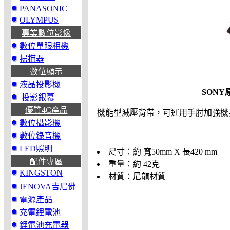
PANASONIC
OLYMPUS
專業數位影像
數位單眼相機
掃描器
數位顯示
液晶投影機
SONY
投影銀幕
優質4C產品
機能型減壓背帶，可運用手肘加強機
數位攝影機
數位錄音機
LED照明
尺寸：約 寬50mm X 長420 mm
配件專區
重量：約 42克
KINGSTON
材質：尼龍材質
JENOVA吉尼佛
電源產品
充電鋰電池
鋰電池充電器