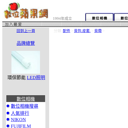
1994年成立
回到上一頁
分類
配件
>
背包.皮套.
>
背帶
>
品牌總覽
環保節能
LED照明
數位相機
數位相機搜尋
人氣排行
NIKON
FUJIFILM