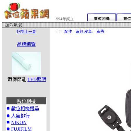
1994年成立
回到上一頁
分類
配件
>
背包.皮套.
>
背帶
>
品牌總覽
環保節能
LED照明
數位相機
數位相機搜尋
人氣排行
NIKON
FUJIFILM