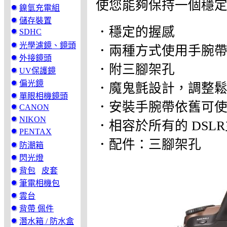
使您能夠保持一個穩
鎳氫充電組
儲存裝置
．穩定的握感
SDHC
光學濾鏡、鏡頭
．兩種方式使用手腕
外接鏡頭
．附三腳架孔
UV保護鏡
偏光鏡
．魔鬼氈設計，調整
單眼相機鏡頭
．安裝手腕帶依舊可
CANON
NIKON
．相容於所有的 DS
PENTAX
．配件：三腳架孔
防潮箱
閃光燈
背包
皮套
筆電相機包
雲台
背帶 佩件
潛水箱 / 防水盒