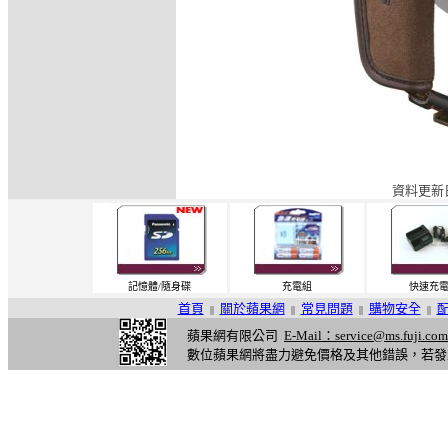
資料更新日
記憶體/隨身碟
充電組
快速充
首頁
關於蘋果網
常見問題
購物安全
||
||
||
||
蘋果網有限公司
E-Mail：service@ms.fuji.com
數位蘋果網將盡力避免價格及其他錯誤，若發