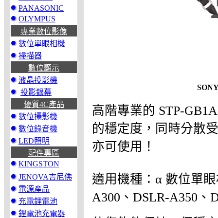
PANASONIC
OLYMPUS
專業數位影像
數位單眼相機
掃描器
數位顯示
液晶投影機
SON
投影銀幕
優質4C產品
高階專業的 STP-GB
數位攝影機
的穩定度，同時分散
數位錄音機
LED照明
亦可使用！
配件專區
KINGSTON
適用機種：α 數位單眼相機 
JENOVA吉尼佛
電源產品
A300、DSLR-A350、D
充電鋰電池
鋰電池充電器