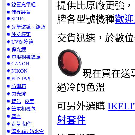
提供比原廠更強，
鎳氫充電組
儲存裝置
牌各型號機種
歡迎
SDHC
光學濾鏡、鏡頭
外接鏡頭
交貨迅速，於數位蘋
UV保護鏡
偏光鏡
單眼相機鏡頭
CANON
NIKON
現在買在送
PENTAX
過冷的色溫
防潮箱
閃光燈
背包
皮套
可另外選購
IKEL
筆電相機包
雲台
射套件
背帶 佩件
潛水箱 / 防水盒