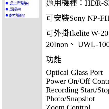
適用機種：HDR-S
桌上型腳架
單腳架
輕型腳架
可安裝Sony NP-FH4
可外掛Ikelite W-20
20Inon、 UWL-100 
功能
Optical Glass Port
Power On/Off Cont
Recording Start/Sto
Photo/Snapshot
Zoom Control