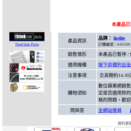
本產品已
品牌：
ikelite
型
產品資訊
訂購編號：#A5109 
ThinkTank Photo
銷售情形
本產品已暫停 /
適用機種
按下這裡列出全
注意事項
交貨期約14-30
數位蘋果網銷售
購物須知
定是否適用妳的
格的問題，歡迎
問與答
全網站搜尋
資料更新