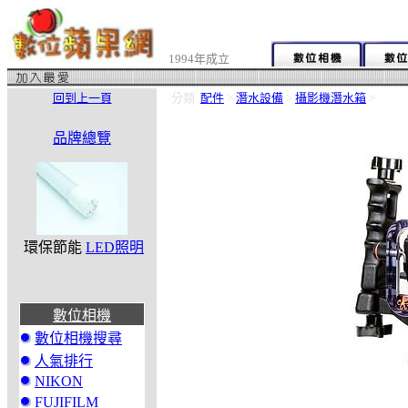
1994年成立
回到上一頁
分類
配件
>
潛水設備
>
攝影機潛水箱
>
品牌總覽
環保節能
LED照明
數位相機
數位相機搜尋
人氣排行
NIKON
FUJIFILM