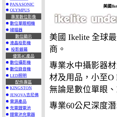
PANASONIC
美國Ike
OLYMPUS
專業數位影像
數位單眼相機
掃描器
美國 Ikelite
數位顯示
液晶投影機
商。
投影銀幕
優質4C產品
數位攝影機
專業水中攝影器材大廠
數位錄音機
材及用品，小至O Ri
LED照明
配件專區
無論是數位單眼、
KINGSTON
JENOVA吉尼佛
電源產品
專業60公尺深度潛
充電鋰電池
鋰電池充電器