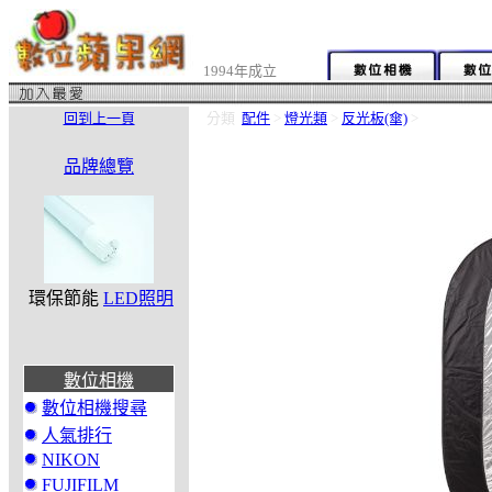
1994年成立
回到上一頁
分類
配件
>
燈光類
>
反光板(傘)
>
品牌總覽
環保節能
LED照明
數位相機
數位相機搜尋
人氣排行
NIKON
FUJIFILM