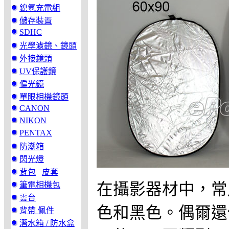
鎳氫充電組
儲存裝置
SDHC
光學濾鏡、鏡頭
外接鏡頭
UV保護鏡
偏光鏡
單眼相機鏡頭
CANON
NIKON
PENTAX
防潮箱
閃光燈
背包
皮套
筆電相機包
在攝影器材中，常
雲台
色和黑色。偶爾還
背帶 佩件
潛水箱 / 防水盒