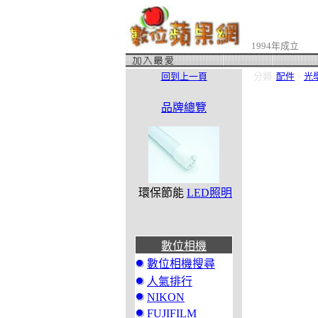
1994年成立
回到上一頁
分類
配件
>
光
品牌總覽
環保節能
LED照明
數位相機
數位相機搜尋
人氣排行
NIKON
FUJIFILM