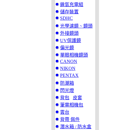
鎳氫充電組
儲存裝置
SDHC
光學濾鏡、鏡頭
外接鏡頭
UV保護鏡
偏光鏡
單眼相機鏡頭
CANON
NIKON
PENTAX
防潮箱
閃光燈
背包
皮套
筆電相機包
雲台
背帶 佩件
潛水箱 / 防水盒