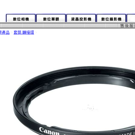
學產品
>
套筒.轉接環
>