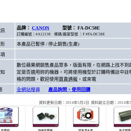
品牌：
CANON
型號： FA-DC58E
資訊
訂購編號：#A12138 條碼/廠家型號 ：F #FA-DC58E
情形
本產品已暫停 / 停止銷售(生產)
事項
數位蘋果網銷售產品眾多，版面有限，在網路上找不到
須知
定是否適用妳的機器，可將使用機型於訂購時備註中註
格的問題，歡迎使用
買貴通報
，或來電
答
全網站搜尋
產品詢問、使用回饋
資料更新日期：2014年5月2日 資料創立日期：2014年
充電組
快速充電器
超多潛水盒
各式鋰電