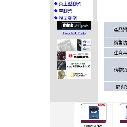
桌上型腳架
單腳架
輕型腳架
產品
ThinkTank Photo
銷售
注意
購物
問與
記憶體/隨身碟