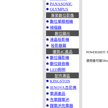
PANASONIC
OLYMPUS
專業數位影像
數位單眼相機
掃描器
數位顯示
液晶投影機
投影銀幕
優質4C產品
POWERSHOT- 
數位攝影機
使用後可接58
數位錄音機
LED照明
配件專區
KINGSTON
JENOVA吉尼佛
電源產品
充電鋰電池
鋰電池充電器