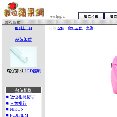
1994年成立
回到上一頁
分類
配件
>
背包.皮套.
>
背帶
>
品牌總覽
環保節能
LED照明
數位相機
數位相機搜尋
人氣排行
NIKON
FUJIFILM