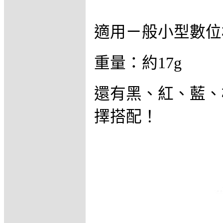
適用ㄧ般小型數位
重量：約17g
還有黑、紅、藍、
擇搭配！