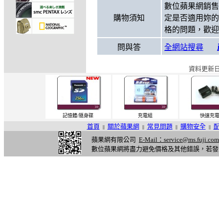
數位蘋果網銷售
購物須知
定是否適用妳的
格的問題，歡迎
問與答
全網站搜尋
資料更新日期
記憶體/隨身碟
充電組
快速充
首頁
關於蘋果網
常見問題
購物安全
||
||
||
||
蘋果網有限公司
E-Mail：service@ms.fuji.com
數位蘋果網將盡力避免價格及其他錯誤，若發