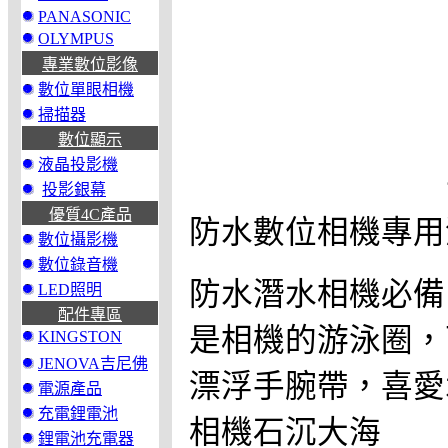
PANASONIC
OLYMPUS
專業數位影像
數位單眼相機
掃描器
數位顯示
液晶投影機
投影銀幕
優質4C產品
防水數位相機專用
數位攝影機
數位錄音機
防水潛水相機必備
LED照明
配件專區
是相機的游泳圈，
KINGSTON
JENOVA吉尼佛
漂浮手腕帶，喜愛
電源產品
充電鋰電池
相機石沉大海
鋰電池充電器