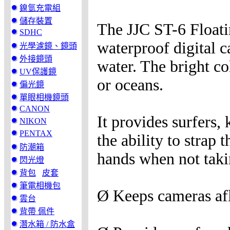
鎳氫充電組
儲存裝置
The JJC ST-6 Floati
SDHC
waterproof digital c
光學濾鏡、鏡頭
外接鏡頭
water. The bright col
UV保護鏡
or oceans.
偏光鏡
單眼相機鏡頭
CANON
It provides surfers
NIKON
PENTAX
the ability to strap 
防潮箱
hands when not taki
閃光燈
背包
皮套
筆電相機包
Ø Keeps cameras aflo
雲台
背帶 佩件
潛水箱 / 防水盒