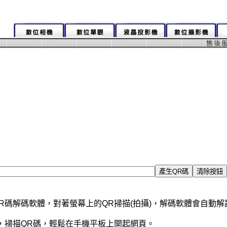
R碼解碼軟體，對著螢幕上的QR掃描(拍攝)，解碼軟體會自動
，掃描QR碼，輕鬆在手機平板上開起網頁。