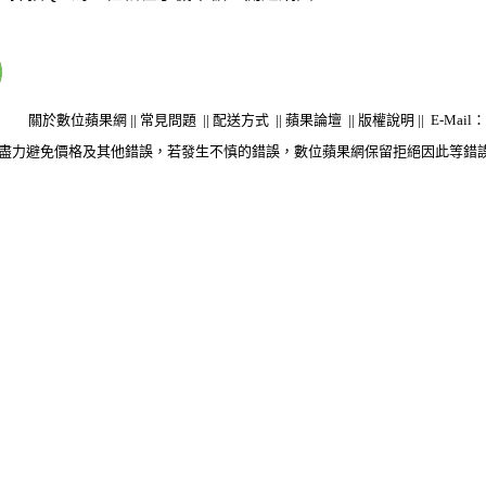
關於數位蘋果網
||
常見問題
||
配送方式
||
蘋果論壇
||
版權說明
||
E-Mail：s
盡力避免價格及其他錯誤，若發生不慎的錯誤，數位蘋果網保留拒絕因此等錯