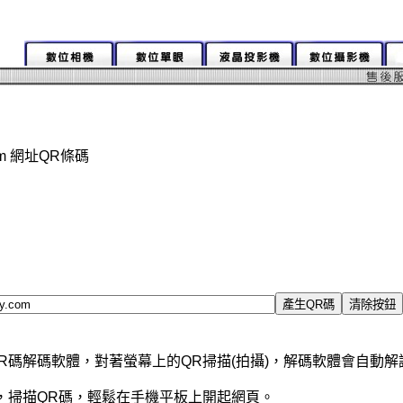
.com 網址QR條碼
R碼解碼軟體，對著螢幕上的QR掃描(拍攝)，解碼軟體會自動
，掃描QR碼，輕鬆在手機平板上開起網頁。