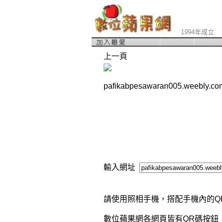
1994年成立
上一頁
pafikabpesawaran005.weebly
輸入網址
請使用照相手機，搭配手機內的Q
數位蘋果網各網頁皆有QR碼按鈕