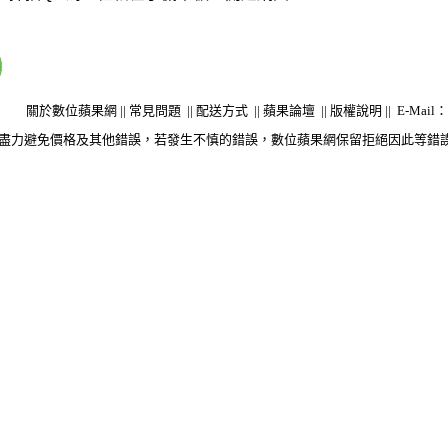
關於數位蘋果網
||
常見問題
||
配送方式
||
蘋果論壇
||
版權說明
||
E-Mail：s
盡力避免價格及其他錯誤，若發生不慎的錯誤，數位蘋果網保留拒絕因此等錯