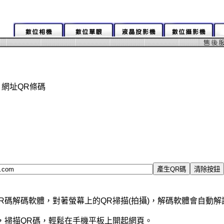
com 網址QR條碼
R碼解碼軟體，對著螢幕上的QR掃描(拍攝)，解碼軟體會自動
，掃描QR碼，輕鬆在手機平板上開起網頁。