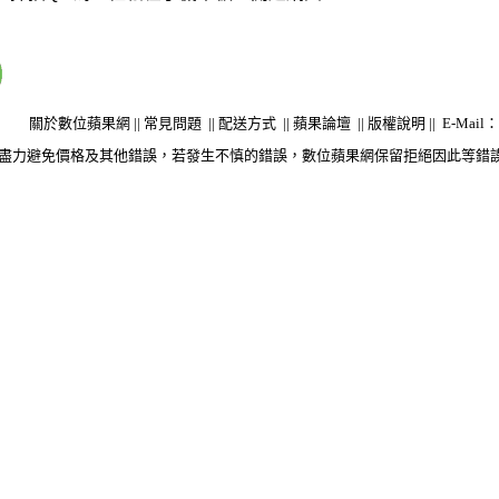
關於數位蘋果網
||
常見問題
||
配送方式
||
蘋果論壇
||
版權說明
||
E-Mail：s
盡力避免價格及其他錯誤，若發生不慎的錯誤，數位蘋果網保留拒絕因此等錯