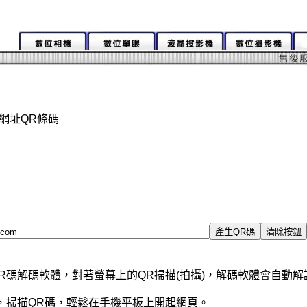
com 網址QR條碼
R碼解碼軟體，對著螢幕上的QR掃描(拍攝)，解碼軟體會自動
，掃描QR碼，輕鬆在手機平板上開起網頁。