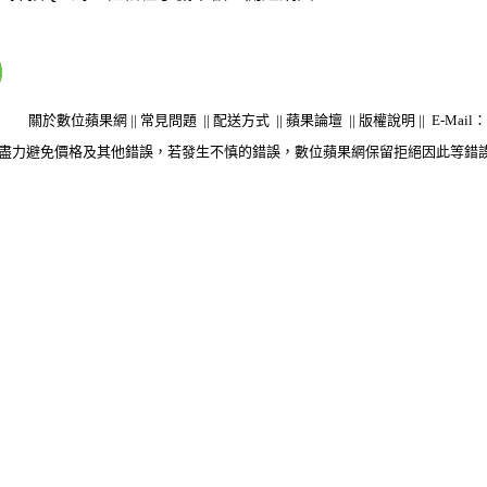
關於數位蘋果網
||
常見問題
||
配送方式
||
蘋果論壇
||
版權說明
||
E-Mail：s
盡力避免價格及其他錯誤，若發生不慎的錯誤，數位蘋果網保留拒絕因此等錯