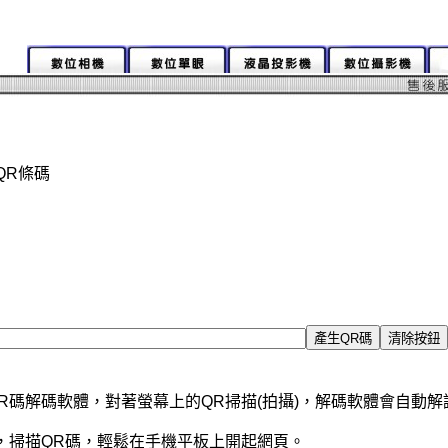
網址QR條碼
R碼解碼軟體，對著螢幕上的QR掃描(拍攝)，解碼軟體會自動
，掃描QR碼，輕鬆在手機平板上開起網頁。