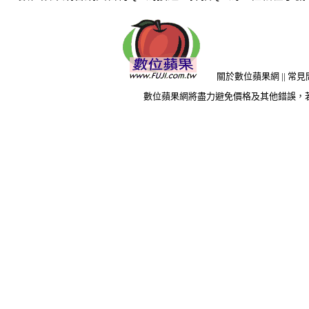
關於數位蘋果網
||
常見
數位蘋果網將盡力避免價格及其他錯誤，