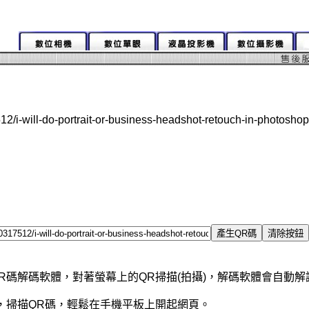
2/i-will-do-portrait-or-business-headshot-retouch-in-pho
R碼解碼軟體，對著螢幕上的QR掃描(拍攝)，解碼軟體會自動
，掃描QR碼，輕鬆在手機平板上開起網頁。