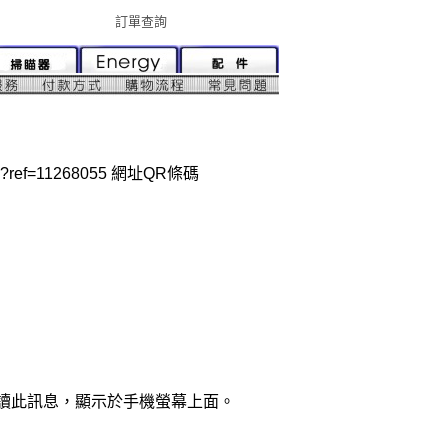
訂單查詢
toshop?ref=11268055 網址QR條碼
解讀此訊息，顯示於手機螢幕上面。