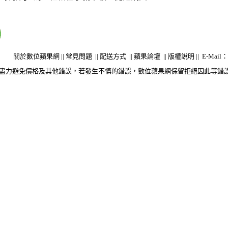
關於數位蘋果網
||
常見問題
||
配送方式
||
蘋果論壇
||
版權說明
||
E-Mail：s
盡力避免價格及其他錯誤，若發生不慎的錯誤，數位蘋果網保留拒絕因此等錯